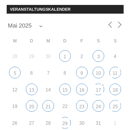
VERANSTALTUNGSKALENDER
M
D
M
D
F
S
S
28
29
30
2
4
1
3
6
7
8
5
9
10
11
+
12
14
13
15
16
17
18
19
22
20
21
23
24
25
26
27
28
30
31
1
29