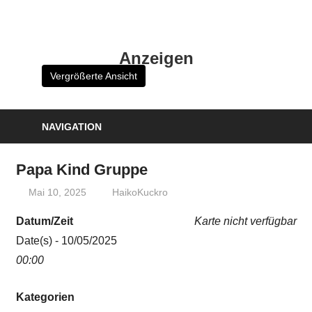
Zum
Inhalt
HK
springen
Anzeigen
Verlag
Vergrößerte Ansicht
–
kuckro
Media
NAVIGATION
Papa Kind Gruppe
Mai 10, 2025
HaikoKuckro
Datum/Zeit
Karte nicht verfügbar
Date(s) - 10/05/2025
00:00
Kategorien