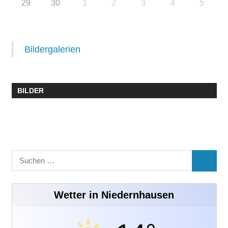
29
30
1
2
3
4
5
Bildergalerien
BILDER
Suchen
SUCHE
nach:
Wetter in Niedernhausen