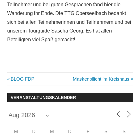
Teilnehmer und bei guten Gesprächen fand hier die
Wanderung ihr Ende. Die TTG Oberseelbach bedankt
sich bei allen Teilnehmerinnen und Teilnehmern und bei
unserem Tourguide Sascha Georg. Es hat allen
Beteiligten viel Spaß gemacht!
Beitragsnavigation
Vorheriger
Nächster
BLOG FDP
Maskenpflicht im Kreishaus
Beitrag:
Beitrag:
VERANSTALTUNGSKALENDER
M
D
M
D
F
S
S