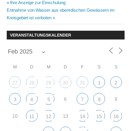
Beitragsnavigation
Vorheriger
Ihre Anzeige zur Einschulung
Nächster
Beitrag:
Entnahme von Wasser aus oberirdischen Gewässern im
Beitrag:
Kreisgebiet ist verboten
VERANSTALTUNGSKALENDER
M
D
M
D
F
S
S
27
28
29
30
31
1
2
+
6
9
3
4
5
7
8
+
10
13
11
12
14
15
16