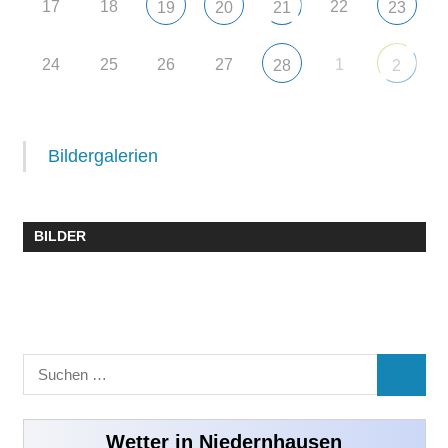
17
18
22
19
20
21
23
24
25
26
27
1
28
2
Bildergalerien
BILDER
Suchen
SUCHE
nach:
Wetter in Niedernhausen