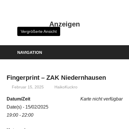
Zum
Inhalt
HK
springen
Anzeigen
Verlag
Vergrößerte Ansicht
–
kuckro
Media
NAVIGATION
Fingerprint – ZAK Niedernhausen
Februar 15, 2025
HaikoKuckro
Datum/Zeit
Karte nicht verfügbar
Date(s) - 15/02/2025
19:00 - 22:00