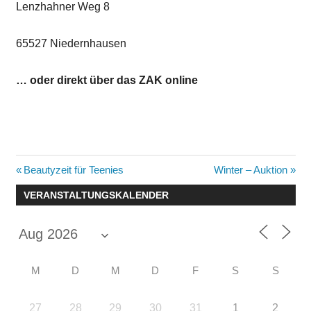
Lenzhahner Weg 8
65527 Niedernhausen
… oder direkt über das ZAK online
Beitragsnavigation
Vorheriger
Nächster
Beautyzeit für Teenies
Winter – Auktion
Beitrag:
Beitrag:
VERANSTALTUNGSKALENDER
M
D
M
D
F
S
S
27
28
29
30
31
1
2