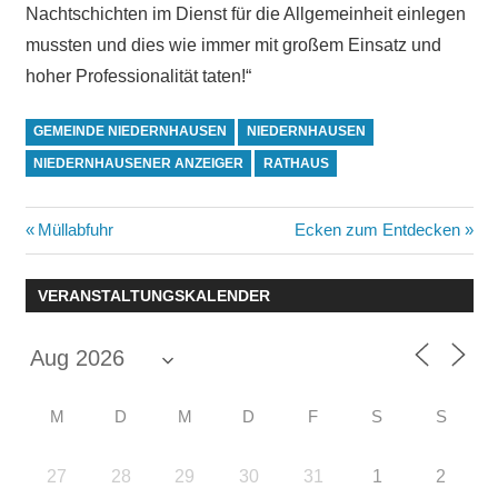
Nachtschichten im Dienst für die Allgemeinheit einlegen
mussten und dies wie immer mit großem Einsatz und
hoher Professionalität taten!“
GEMEINDE NIEDERNHAUSEN
NIEDERNHAUSEN
NIEDERNHAUSENER ANZEIGER
RATHAUS
Beitragsnavigation
Vorheriger
Nächster
Müllabfuhr
Ecken zum Entdecken
Beitrag:
Beitrag:
VERANSTALTUNGSKALENDER
M
D
M
D
F
S
S
27
28
29
30
31
1
2