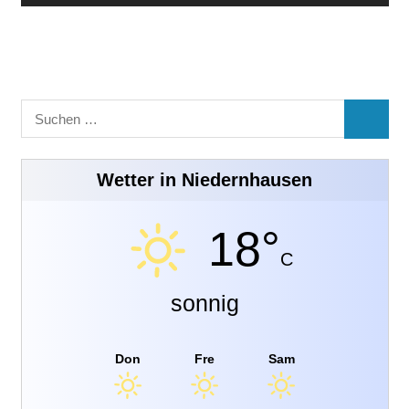
Suchen
SUCHE
nach:
Wetter in Niedernhausen
18°
C
sonnig
Don
Fre
Sam