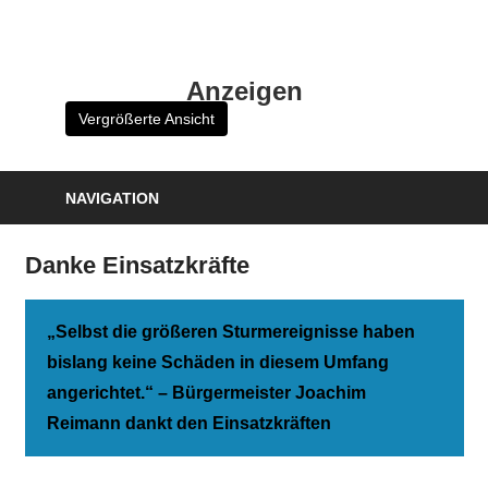
Zum
Inhalt
HK
springen
Anzeigen
Verlag
Vergrößerte Ansicht
–
kuckro
Media
NAVIGATION
Danke Einsatzkräfte
„Selbst die größeren Sturmereignisse haben
bislang keine Schäden in diesem Umfang
angerichtet.“ – Bürgermeister Joachim
Reimann dankt den Einsatzkräften