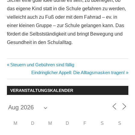
Sicher eine gute Idee dürfte es sein, zu überlegen, ob
das eigene Kind statt in die Schule gefahren zu werden,
vielleicht auch zu Fuß oder mit dem Fahrrad – ev. in
einer kleinen Gruppe – zur Schule gelangen kann. Das
fördert die Selbstständigkeit und bringt Bewegung und
Gesundheit in den Schulalltag.
Beitragsnavigation
Vorheriger
Steuern und Gebühren sind fällig
Beitrag:
Nächster
Eindringlicher Appell: Die Alltagsmasken tragen!
Beitrag:
VERANSTALTUNGSKALENDER
M
D
M
D
F
S
S