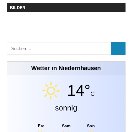
BILDER
Suchen
SUCHE
nach:
Wetter in Niedernhausen
14°
C
sonnig
Fre
Sam
Son