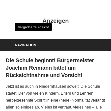
Zum
Inhalt
HK
springen
Anzeigen
Verlag
Vergrößerte Ansicht
–
kuckro
Media
NAVIGATION
Die Schule beginnt! Bürgermeister
Joachim Reimann bittet um
Rücksichtnahme und Vorsicht
Jetzt ist es auch in Niedernhausen soweit: Die Schule
startet. Der von vielen Kindern, Eltern und Lehrern
herbeigesehnte Schritt in eine (neue) Normalität verlangt
allen so einiges ab. Vieles ist vertraut, vieles neu – alle