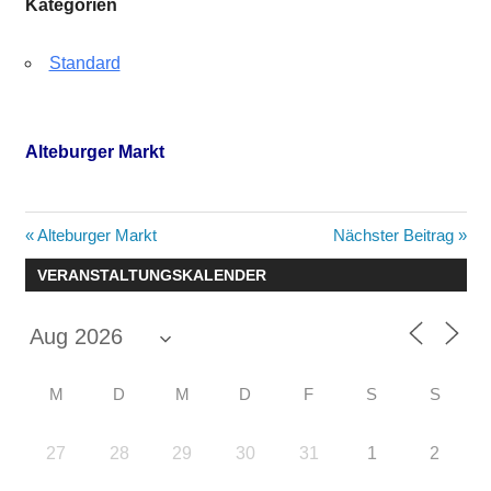
Kategorien
Standard
Alteburger Markt
Beitragsnavigation
Vorheriger
Nächster
Alteburger Markt
Nächster Beitrag
Beitrag:
Beitrag:
VERANSTALTUNGSKALENDER
M
D
M
D
F
S
S
27
28
29
30
31
1
2