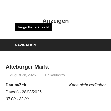
Zum
Inhalt
HK
springen
Anzeigen
Verlag
Vergrößerte Ansicht
–
kuckro
Media
NAVIGATION
Alteburger Markt
August 28, 2025
HaikoKuckro
Datum/Zeit
Karte nicht verfügbar
Date(s) - 28/08/2025
07:00 - 22:00