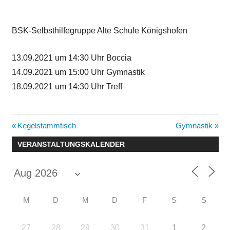
BSK-Selbsthilfegruppe Alte Schule Königshofen
13.09.2021 um 14:30 Uhr Boccia
14.09.2021 um 15:00 Uhr Gymnastik
18.09.2021 um 14:30 Uhr Treff
Beitragsnavigation
Vorheriger
Nächster
Kegelstammtisch
Gymnastik
Beitrag:
Beitrag:
VERANSTALTUNGSKALENDER
M
D
M
D
F
S
S
27
28
29
30
31
1
2