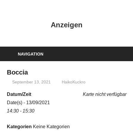
Zum
Inhalt
HK
springen
Anzeigen
Verlag
–
kuckro
Media
NAVIGATION
Boccia
September 13, 2021
HaikoKuckro
Datum/Zeit
Karte nicht verfügbar
Date(s) - 13/09/2021
14:30 - 15:30
Kategorien
Keine Kategorien