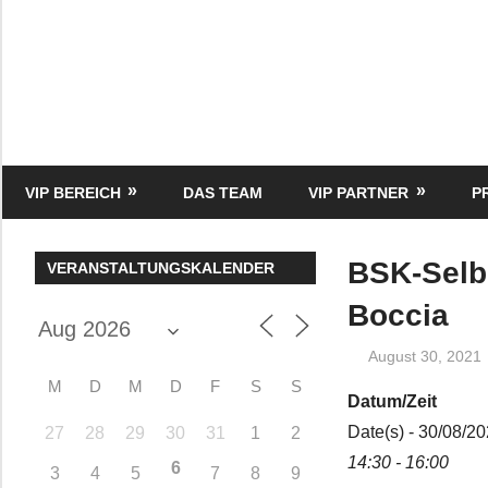
Zum
Inhalt
springen
HK
Verlag
–
kuckro
Media
VIP BEREICH
DAS TEAM
VIP PARTNER
P
BSK-Selb
VERANSTALTUNGSKALENDER
Boccia
August 30, 2021
M
D
M
D
F
S
S
Datum/Zeit
Date(s) - 30/08/2
27
28
29
30
31
1
2
14:30 - 16:00
6
3
4
5
7
8
9