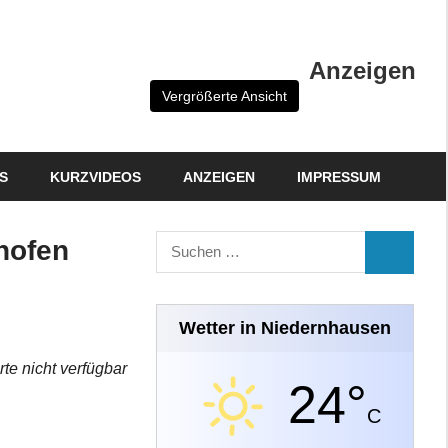
Anzeigen
Vergrößerte Ansicht
S
KURZVIDEOS
ANZEIGEN
IMPRESSUM
Suchen
hofen
SUCHEN
nach:
Wetter in Niedernhausen
rte nicht verfügbar
24°
C