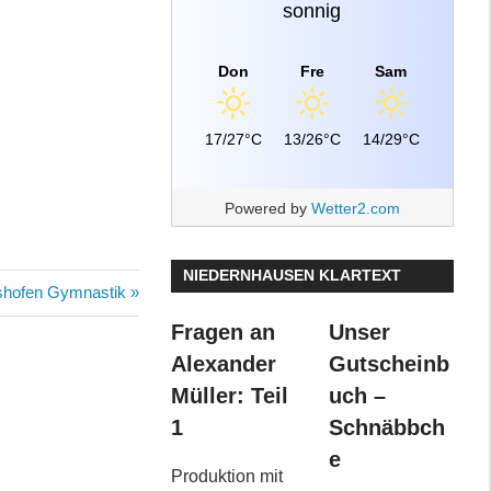
sonnig
Don
Fre
Sam
17/27°C
13/26°C
14/29°C
Powered by
Wetter2.com
NIEDERNHAUSEN KLARTEXT
gshofen Gymnastik
Fragen an
Unser
Alexander
Gutscheinb
Müller: Teil
uch –
1
Schnäbbch
e
Produktion mit