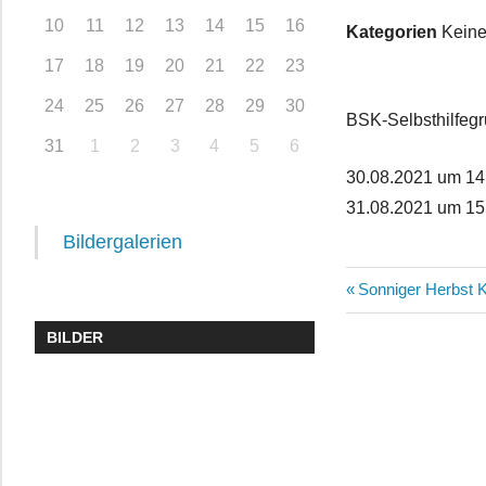
10
11
12
13
14
15
16
Kategorien
Keine
17
18
19
20
21
22
23
24
25
26
27
28
29
30
BSK-Selbsthilfeg
31
1
2
3
4
5
6
30.08.2021 um 14
31.08.2021 um 15
Bildergalerien
Beitragsn
Vorheriger
Sonniger Herbst 
Beitrag:
BILDER