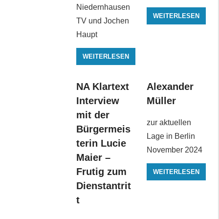
Niedernhausen
WEITERLESEN
TV und Jochen
Haupt
WEITERLESEN
NA Klartext
Alexander
Interview
Müller
mit der
zur aktuellen
Bürgermeis
Lage in Berlin
terin Lucie
November 2024
Maier –
Frutig zum
WEITERLESEN
Dienstantrit
t