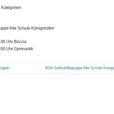
 Kategorien
ruppe Alte Schule Königshofen
:30 Uhr Boccia
:00 Uhr Gymnastik
avigation
Nächster
Kegeln
BSK-Selbsthilfegruppe Alte Schule Köni
Beitrag: