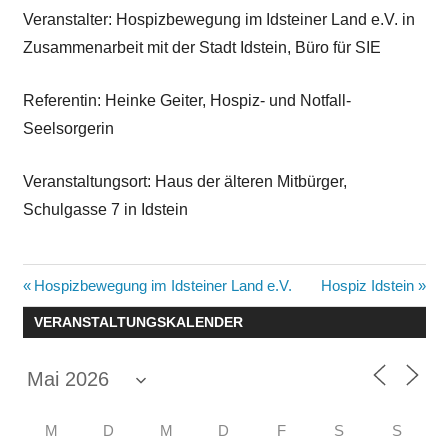
Veranstalter: Hospizbewegung im Idsteiner Land e.V. in
Zusammenarbeit mit der Stadt Idstein, Büro für SIE
Referentin: Heinke Geiter, Hospiz- und Notfall-
Seelsorgerin
Veranstaltungsort: Haus der älteren Mitbürger,
Schulgasse 7 in Idstein
Beitragsnavigation
Vorheriger
Nächster
Hospizbewegung im Idsteiner Land e.V.
Hospiz Idstein
Beitrag:
Beitrag:
VERANSTALTUNGSKALENDER
M
D
M
D
F
S
S