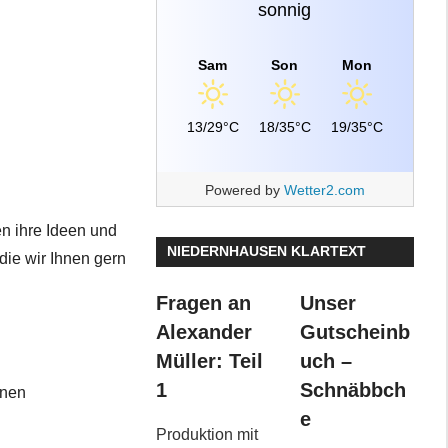
sonnig
Sam
Son
Mon
13/29°C
18/35°C
19/35°C
Powered by
Wetter2.com
n ihre Ideen und
NIEDERNHAUSEN KLARTEXT
die wir Ihnen gern
Fragen an
Unser
Alexander
Gutscheinb
Müller: Teil
uch –
1
Schnäbbch
nnen
e
Produktion mit