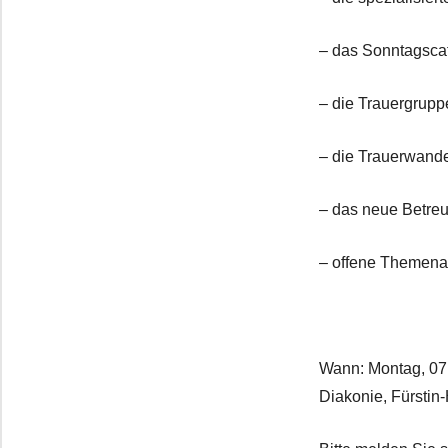
– das Sonntagscaf
– die Trauergrupp
– die Trauerwand
– das neue Betre
– offene Themen
Wann: Montag, 07.
Diakonie, Fürstin