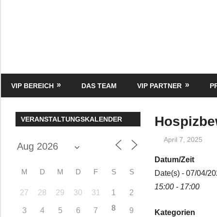
Zum
Inhalt
springen
HK
Verlag
–
kuckro
Media
VIP BEREICH
DAS TEAM
VIP PARTNER
P
Hospizbew
VERANSTALTUNGSKALENDER
April 7, 2025
Datum/Zeit
M
D
M
D
F
S
S
Date(s) - 07/04/2
15:00 - 17:00
27
28
29
30
31
1
2
8
3
4
5
6
7
9
Kategorien