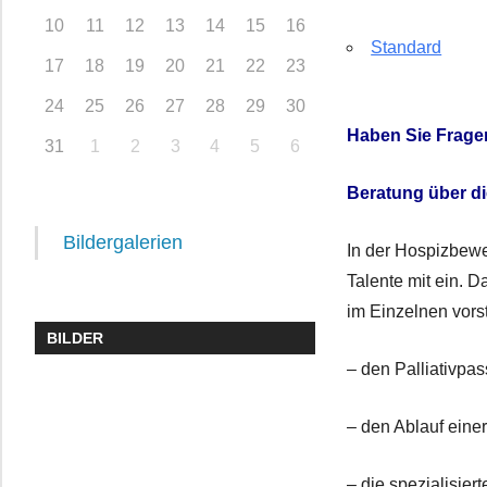
10
11
12
13
14
15
16
Standard
17
18
19
20
21
22
23
24
25
26
27
28
29
30
Haben Sie Frage
31
1
2
3
4
5
6
Beratung über di
Bildergalerien
In der Hospizbewe
Talente mit ein. D
im Einzelnen vorst
BILDER
– den Palliativpas
– den Ablauf eine
– die spezialisier