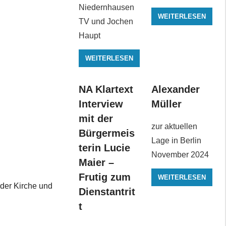
Niedernhausen
WEITERLESEN
TV und Jochen
Haupt
WEITERLESEN
NA Klartext
Alexander
Interview
Müller
mit der
zur aktuellen
Bürgermeis
Lage in Berlin
terin Lucie
November 2024
Maier –
Frutig zum
WEITERLESEN
der Kirche und
Dienstantrit
t