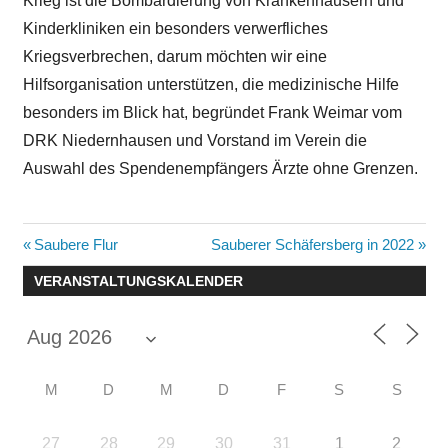
Krieg ist die Bombardierung von Krankenhäusern und
Kinderkliniken ein besonders verwerfliches
Kriegsverbrechen, darum möchten wir eine
Hilfsorganisation unterstützen, die medizinische Hilfe
besonders im Blick hat, begründet Frank Weimar vom
DRK Niedernhausen und Vorstand im Verein die
Auswahl des Spendenempfängers Ärzte ohne Grenzen.
Beitragsnavigation
Vorheriger
Nächster
Saubere Flur
Sauberer Schäfersberg in 2022
Beitrag:
Beitrag:
VERANSTALTUNGSKALENDER
M
D
M
D
F
S
S
27
28
29
30
31
1
2