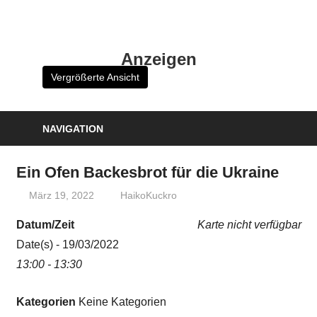
Zum
Inhalt
HK
springen
Anzeigen
Verlag
Vergrößerte Ansicht
–
kuckro
Media
NAVIGATION
Ein Ofen Backesbrot für die Ukraine
März 19, 2022
HaikoKuckro
Datum/Zeit
Karte nicht verfügbar
Date(s) - 19/03/2022
13:00 - 13:30
Kategorien
Keine Kategorien