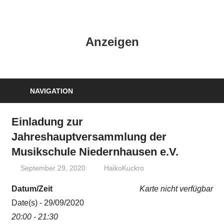
Zum
Inhalt
HK
springen
Anzeigen
Verlag
–
kuckro
Media
NAVIGATION
Einladung zur
Jahreshauptversammlung der
Musikschule Niedernhausen e.V.
September 29, 2020
HaikoKuckro
Datum/Zeit
Karte nicht verfügbar
Date(s) - 29/09/2020
20:00 - 21:30