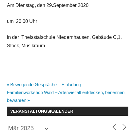
Am Dienstag, den 29.September 2020
um 20.00 Uhr
in der Theisstalschule Niedernhausen, Gebäude C,1.
Stock, Musikraum
Beitragsnavigation
Vorheriger
Bewegende Gespräche – Einladung
Nächster
Beitrag:
Familienworkshop Wald – Artenvielfalt entdecken, benennen,
Beitrag:
bewahren
VERANSTALTUNGSKALENDER