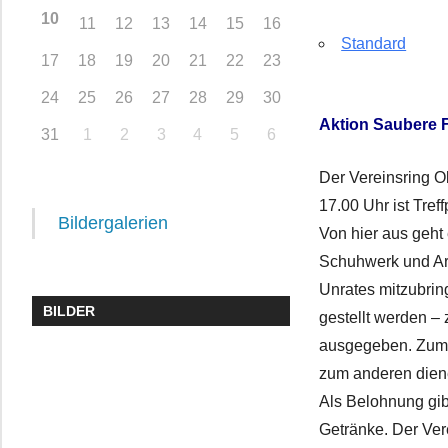
10
11
12
13
14
15
16
Standard
17
18
19
20
21
22
23
24
25
26
27
28
29
30
Aktion Saubere F
31
1
2
3
4
5
6
Der Vereinsring Ob
17.00 Uhr ist Tre
Bildergalerien
Von hier aus geht 
Schuhwerk und Ar
Unrates mitzubring
BILDER
gestellt werden –
ausgegeben. Zum e
zum anderen diene
Als Belohnung gib
Getränke. Der Ver