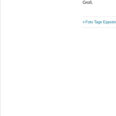
Groß.
Beitragsn
Vorheriger
Foto Tage Eppste
Beitrag: