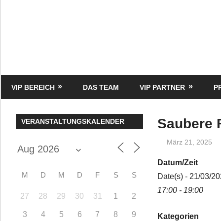
Zum
Inhalt
springen
HK
Verlag
–
kuckro
Media
VIP BEREICH
DAS TEAM
VIP PARTNER
P
Saubere 
VERANSTALTUNGSKALENDER
März 21, 2025
Datum/Zeit
M
D
M
D
F
S
S
Date(s) - 21/03/2
17:00 - 19:00
27
28
29
30
31
1
2
3
4
5
6
7
8
9
Kategorien