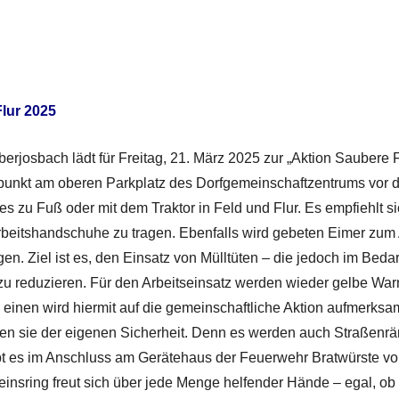
lur 2025
erjosbach lädt für Freitag, 21. März 2025 zur „Aktion Saubere F
ffpunkt am oberen Parkplatz des Dorfgemeinschaftzentrums vor 
es zu Fuß oder mit dem Traktor in Feld und Flur. Es empfiehlt si
beitshandschuhe zu tragen. Ebenfalls wird gebeten Eimer zum
en. Ziel ist es, den Einsatz von Mülltüten – die jedoch im Bedarf
 zu reduzieren. Für den Arbeitseinsatz werden wieder gelbe Wa
inen wird hiermit auf die gemeinschaftliche Aktion aufmerks
n sie der eigenen Sicherheit. Denn es werden auch Straßenrä
t es im Anschluss am Gerätehaus der Feuerwehr Bratwürste vo
einsring freut sich über jede Menge helfender Hände – egal, ob