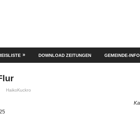
REISLISTE
DOWNLOAD ZEITUNGEN
GEMEINDE-INFO
Flur
HaikoKuckro
Ka
025