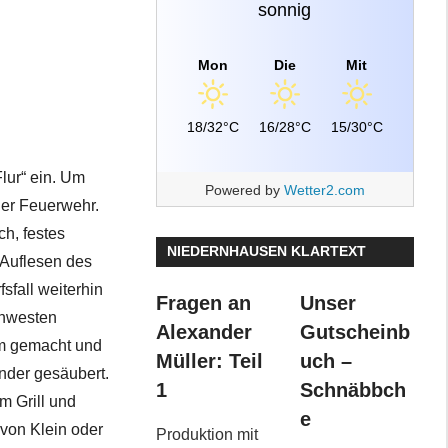
sonnig
Mon
Die
Mit
18/32°C
16/28°C
15/30°C
lur“ ein. Um
Powered by
Wetter2.com
der Feuerwehr.
ch, festes
NIEDERNHAUSEN KLARTEXT
 Auflesen des
sfall weiterhin
Fragen an
Unser
rnwesten
Alexander
Gutscheinb
am gemacht und
Müller: Teil
uch –
nder gesäubert.
1
Schnäbbch
m Grill und
e
 von Klein oder
Produktion mit