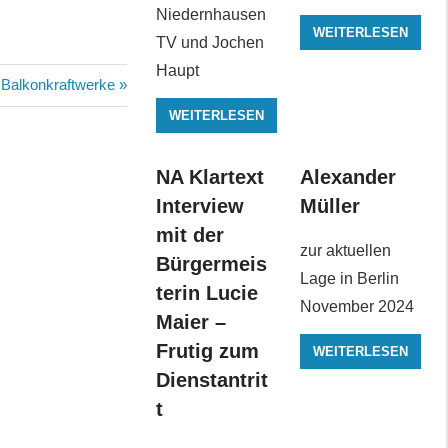
Niedernhausen
WEITERLESEN
TV und Jochen
Haupt
Nächster
Balkonkraftwerke
Beitrag:
WEITERLESEN
NA Klartext
Alexander
Interview
Müller
mit der
zur aktuellen
Bürgermeis
Lage in Berlin
terin Lucie
November 2024
Maier –
Frutig zum
WEITERLESEN
Dienstantrit
t