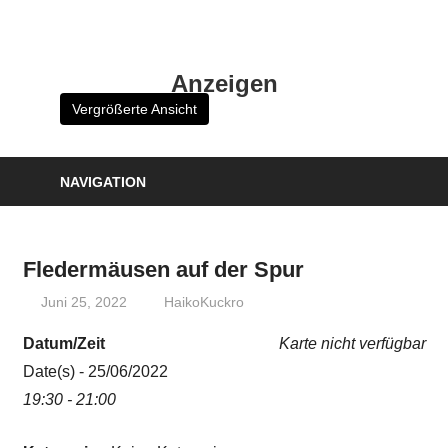
Zum
Inhalt
HK
springen
Anzeigen
Verlag
Vergrößerte Ansicht
–
kuckro
Media
NAVIGATION
Fledermäusen auf der Spur
Juni 25, 2022
HaikoKuckro
Datum/Zeit
Karte nicht verfügbar
Date(s) - 25/06/2022
19:30 - 21:00