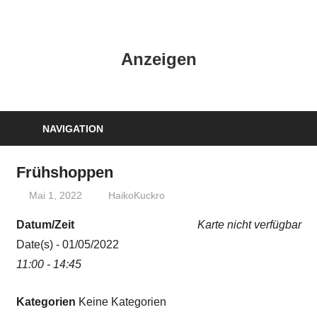
Zum
Inhalt
HK
springen
Anzeigen
Verlag
–
kuckro
Media
NAVIGATION
Frühshoppen
Mai 1, 2022
HaikoKuckro
Datum/Zeit
Karte nicht verfügbar
Date(s) - 01/05/2022
11:00 - 14:45
Kategorien
Keine Kategorien