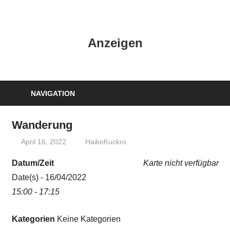
Zum
Inhalt
HK
springen
Anzeigen
Verlag
–
kuckro
Media
NAVIGATION
Wanderung
April 16, 2022
HaikoKuckro
Datum/Zeit
Karte nicht verfügbar
Date(s) - 16/04/2022
15:00 - 17:15
Kategorien
Keine Kategorien