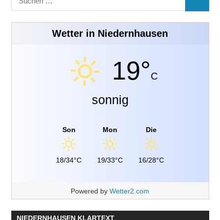
SUCHE
nach:
Wetter in Niedernhausen
19°
C
sonnig
Son
Mon
Die
18/34°C
19/33°C
16/28°C
Powered by
Wetter2.com
NIEDERNHAUSEN KLARTEXT