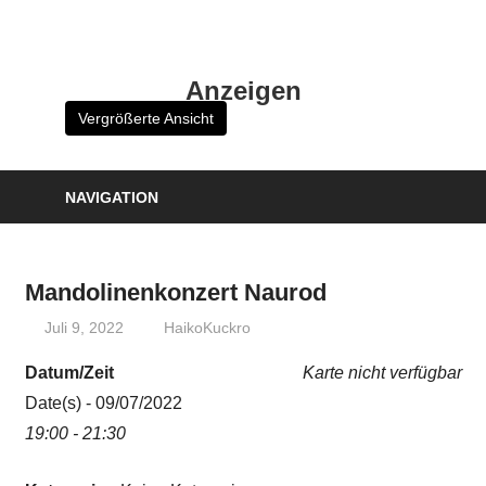
Zum
Inhalt
HK
springen
Anzeigen
Verlag
Vergrößerte Ansicht
–
kuckro
Media
NAVIGATION
Mandolinenkonzert Naurod
Juli 9, 2022
HaikoKuckro
Datum/Zeit
Karte nicht verfügbar
Date(s) - 09/07/2022
19:00 - 21:30