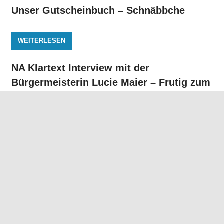
Unser Gutscheinbuch – Schnäbbche
WEITERLESEN
NA Klartext Interview mit der
Bürgermeisterin Lucie Maier – Frutig zum
Dienstantritt
WEITERLESEN
Alexander Müller
zur aktuellen Lage in Berlin November 2024
WEITERLESEN