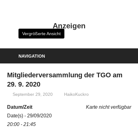
Zum
Inhalt
HK
springen
Anzeigen
Verlag
Vergrößerte Ansicht
–
kuckro
Media
NAVIGATION
Mitgliederversammlung der TGO am
29. 9. 2020
September 29, 2020
HaikoKuckro
Datum/Zeit
Karte nicht verfügbar
Date(s) - 29/09/2020
20:00 - 21:45