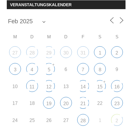
Beitrag:
Beitrag:
VERANSTALTUNGSKALENDER
M
D
M
D
F
S
S
27
28
29
30
31
1
2
+
6
9
3
4
5
7
8
+
10
13
11
12
14
15
16
17
18
22
19
20
21
23
24
25
26
27
1
28
2