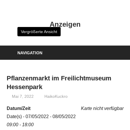
Zum
Inhalt
HK
springen
Anzeigen
Verlag
Vergrößerte Ansicht
–
kuckro
Media
NAVIGATION
Pflanzenmarkt im Freilichtmuseum
Hessenpark
Mai 7, 2022
HaikoKuckro
Datum/Zeit
Karte nicht verfügbar
Date(s) - 07/05/2022 - 08/05/2022
09:00 - 18:00