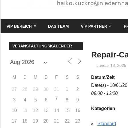
HK
Verlag
VIP BEREICH
DAS TEAM
VIP PARTNER
P
–
kuckro
Media
VERANSTALTUNGSKALENDER
Repair-C
Januar 18, 2025
M
D
M
D
F
S
S
Datum/Zeit
Date(s) - 18/01/2
27
28
29
30
31
1
2
09:00 - 12:00
7
3
4
5
6
8
9
Kategorien
10
11
12
13
14
15
16
17
18
19
20
21
22
23
Standard