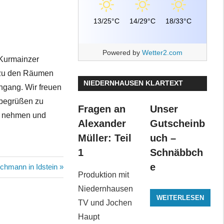
13/25°C
14/29°C
18/33°C
Powered by
Wetter2.com
 Kurmainzer
g zu den Räumen
NIEDERNHAUSEN KLARTEXT
ngang. Wir freuen
 begrüßen zu
Fragen an
Unser
n nehmen und
Alexander
Gutscheinb
Müller: Teil
uch –
1
Schnäbbch
e
hmann in Idstein
Produktion mit
Niedernhausen
WEITERLESEN
TV und Jochen
Haupt