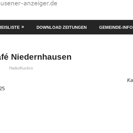
REISLISTE
DOWNLOAD ZEITUNGEN
GEMEINDE-INFO
afé Niedernhausen
HaikoKuckro
Ka
025