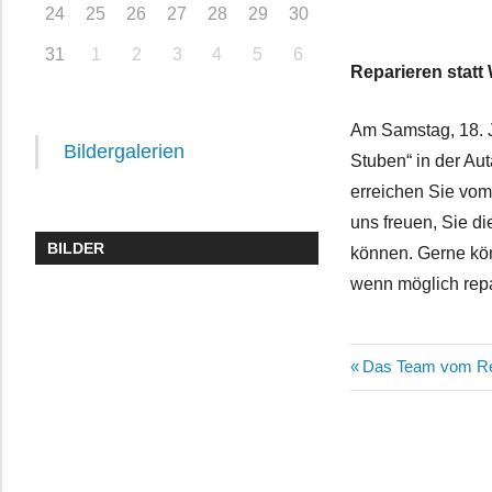
24
25
26
27
28
29
30
31
1
2
3
4
5
6
Reparieren statt
Am Samstag, 18. J
Bildergalerien
Stuben“ in der Au
erreichen Sie vo
uns freuen, Sie d
BILDER
können. Gerne kö
wenn möglich repa
Beitragsn
Vorheriger
Das Team vom Re
Beitrag: