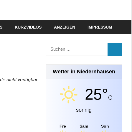
S
KURZVIDEOS
ANZEIGEN
IMPRESSUM
Suchen
SUCHEN
nach:
Wetter in Niedernhausen
rte nicht verfügbar
25°
C
sonnig
Fre
Sam
Son