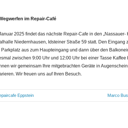
 Wegwerfen im Repair-Café
anuar 2025 findet das nächste Repair-Cafe in den „Nassauer-
talhalle Niedernhausen, Idsteiner Straße 59 statt. Den Eingan
m Parkplatz aus zum Haupteingang und dann über den Balkonei
iesmal zwischen 9:00 Uhr und 12:00 Uhr bei einer Tasse Kaffee
nnen wir gemeinsam Ihre mitgebrachten Geräte in Augenschei
rieren. Wir freuen uns auf Ihren Besuch.
avigation
Nächster
paircafe Eppstein
Marco Busc
Beitrag: