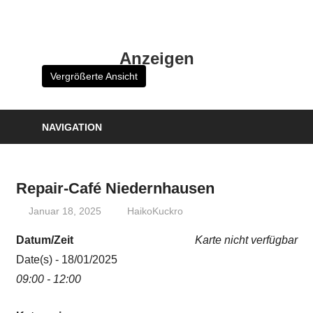
Zum
Inhalt
HK
springen
Anzeigen
Verlag
Vergrößerte Ansicht
–
kuckro
Media
NAVIGATION
Repair-Café Niedernhausen
Januar 18, 2025
HaikoKuckro
Datum/Zeit
Karte nicht verfügbar
Date(s) - 18/01/2025
09:00 - 12:00