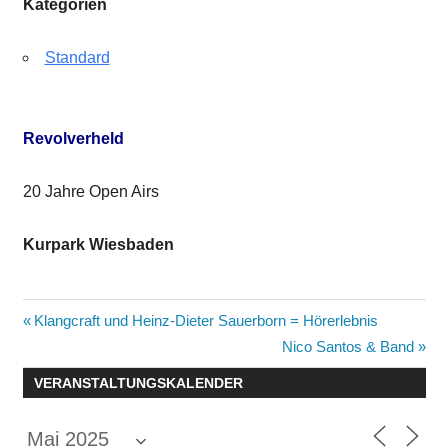
Kategorien
Standard
Revolverheld
20 Jahre Open Airs
Kurpark Wiesbaden
Beitragsnavigation
Vorheriger
Klangcraft und Heinz-Dieter Sauerborn = Hörerlebnis
Beitrag:
Nächster
Nico Santos & Band
Beitrag:
VERANSTALTUNGSKALENDER