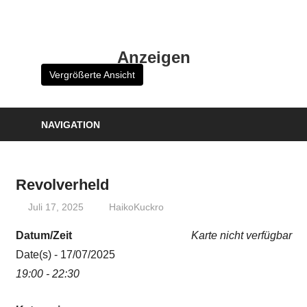
Zum
Inhalt
HK
springen
Anzeigen
Verlag
Vergrößerte Ansicht
–
kuckro
Media
NAVIGATION
Revolverheld
Juli 17, 2025
HaikoKuckro
Datum/Zeit
Karte nicht verfügbar
Date(s) - 17/07/2025
19:00 - 22:30