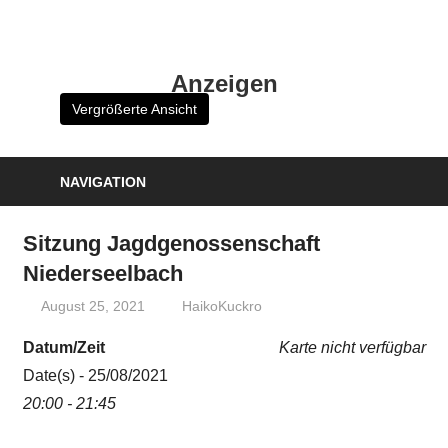
Zum
Inhalt
HK
springen
Anzeigen
Verlag
Vergrößerte Ansicht
–
kuckro
Media
NAVIGATION
Sitzung Jagdgenossenschaft
Niederseelbach
August 25, 2021
HaikoKuckro
Datum/Zeit
Karte nicht verfügbar
Date(s) - 25/08/2021
20:00 - 21:45