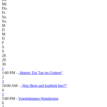
Mi.
Do.
Fr.
Sa.
So.
M
D
M
D
F
S
S
28
29
30
1
1:00 PM -
„Idstein: Ein Tag im Grünen“
2
3
10:00 AM -
„Was fliegt und krabbelt hier?“
4
5
5:00 PM -
Vogelstimmen-Wanderung
6