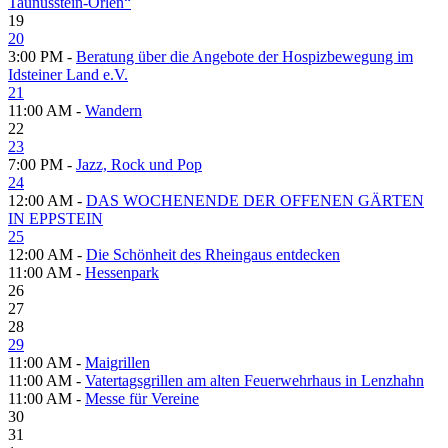
Taunusstein-Orlen“
19
20
3:00 PM -
Beratung über die Angebote der Hospizbewegung im
Idsteiner Land e.V.
21
11:00 AM -
Wandern
22
23
7:00 PM -
Jazz, Rock und Pop
24
12:00 AM -
DAS WOCHENENDE DER OFFENEN GÄRTEN
IN EPPSTEIN
25
12:00 AM -
Die Schönheit des Rheingaus entdecken
11:00 AM -
Hessenpark
26
27
28
29
11:00 AM -
Maigrillen
11:00 AM -
Vatertagsgrillen am alten Feuerwehrhaus in Lenzhahn
11:00 AM -
Messe für Vereine
30
31