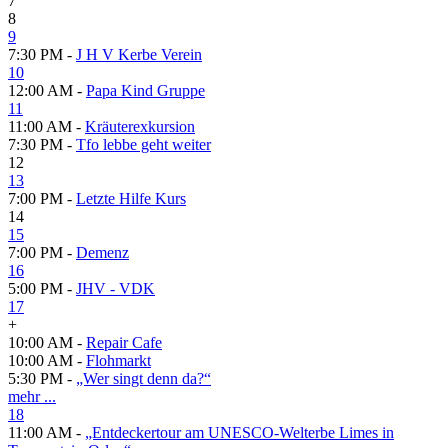
7
8
9
7:30 PM -
J H V Kerbe Verein
10
12:00 AM -
Papa Kind Gruppe
11
11:00 AM -
Kräuterexkursion
7:30 PM -
Tfo lebbe geht weiter
12
13
7:00 PM -
Letzte Hilfe Kurs
14
15
7:00 PM -
Demenz
16
5:00 PM -
JHV - VDK
17
+
10:00 AM -
Repair Cafe
10:00 AM -
Flohmarkt
5:30 PM -
„Wer singt denn da?“
mehr ...
18
11:00 AM -
„Entdeckertour am UNESCO-Welterbe Limes in