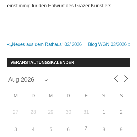
einstimmig für den Entwurf des Grazer Künstlers.
Beitragsnavigation
Vorheriger
Nächster
„Neues aus dem Rathaus“ 03/ 2026
Blog WGN 03/2026
Beitrag:
Beitrag:
VERANSTALTUNGSKALENDER
M
D
M
D
F
S
S
27
28
29
30
31
1
2
7
3
4
5
6
8
9