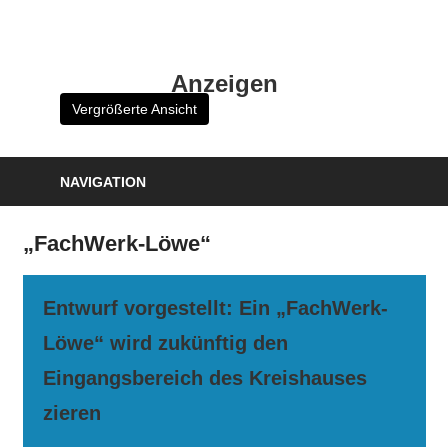
Zum
Inhalt
HK
springen
Anzeigen
Verlag
Vergrößerte Ansicht
–
kuckro
Media
NAVIGATION
„FachWerk-Löwe“
Entwurf vorgestellt: Ein „FachWerk-
Löwe“ wird zukünftig den
Eingangsbereich des Kreishauses
zieren