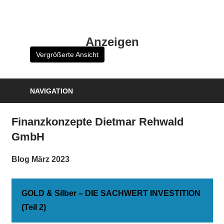
Zum
Inhalt
HK
springen
Anzeigen
Verlag
Vergrößerte Ansicht
–
kuckro
Media
NAVIGATION
Finanzkonzepte Dietmar Rehwald
GmbH
Blog März 2023
GOLD & Silber – DIE SACHWERT INVESTITION
(Teil 2)