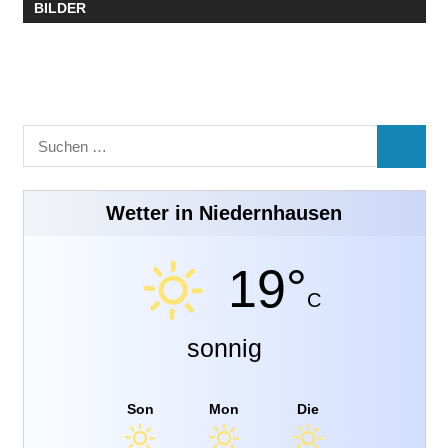
BILDER
Suchen
SUCHE
nach:
Wetter in Niedernhausen
19°
C
sonnig
Son
Mon
Die