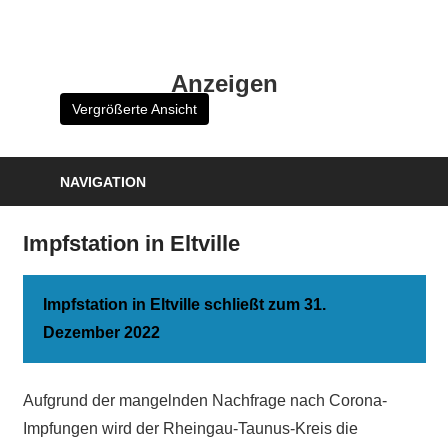
Zum
Inhalt
HK
springen
Anzeigen
Verlag
Vergrößerte Ansicht
–
kuckro
Media
NAVIGATION
Impfstation in Eltville
Impfstation in Eltville schließt zum 31.
Dezember 2022
Aufgrund der mangelnden Nachfrage nach Corona-
Impfungen wird der Rheingau-Taunus-Kreis die