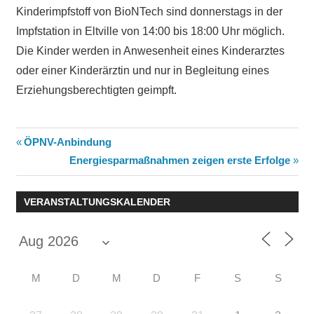
Kinderimpfstoff von BioNTech sind donnerstags in der
Impfstation in Eltville von 14:00 bis 18:00 Uhr möglich.
Die Kinder werden in Anwesenheit eines Kinderarztes
oder einer Kinderärztin und nur in Begleitung eines
Erziehungsberechtigten geimpft.
Beitragsnavigation
Vorheriger
ÖPNV-Anbindung
Beitrag:
Nächster
Energiesparmaßnahmen zeigen erste Erfolge
Beitrag:
VERANSTALTUNGSKALENDER
M
D
M
D
F
S
S