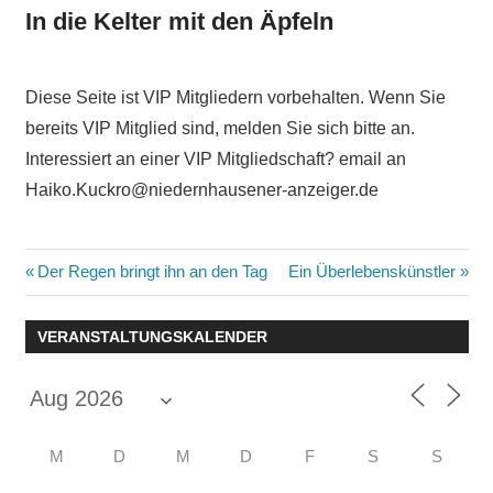
In die Kelter mit den Äpfeln
Diese Seite ist VIP Mitgliedern vorbehalten. Wenn Sie
bereits VIP Mitglied sind, melden Sie sich bitte an.
Interessiert an einer VIP Mitgliedschaft? email an
Haiko.Kuckro@niedernhausener-anzeiger.de
Beitragsnavigation
Vorheriger
Nächster
Der Regen bringt ihn an den Tag
Ein Überlebenskünstler
Beitrag:
Beitrag:
VERANSTALTUNGSKALENDER
M
D
M
D
F
S
S