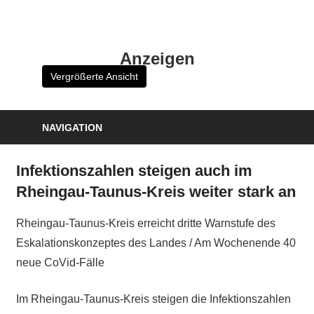
Zum
Inhalt
HK
springen
Anzeigen
Verlag
Vergrößerte Ansicht
–
kuckro
Media
NAVIGATION
Infektionszahlen steigen auch im
Rheingau-Taunus-Kreis weiter stark an
Rheingau-Taunus-Kreis erreicht dritte Warnstufe des
Eskalationskonzeptes des Landes / Am Wochenende 40
neue CoVid-Fälle
Im Rheingau-Taunus-Kreis steigen die Infektionszahlen