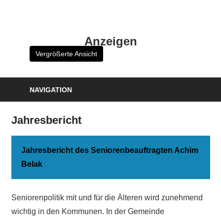
Zum
Inhalt
HK
springen
Anzeigen
Verlag
Vergrößerte Ansicht
–
kuckro
Media
NAVIGATION
Jahresbericht
Jahresbericht des Seniorenbeauftragten Achim
Belak
Seniorenpolitik mit und für die Älteren wird zunehmend
wichtig in den Kommunen. In der Gemeinde