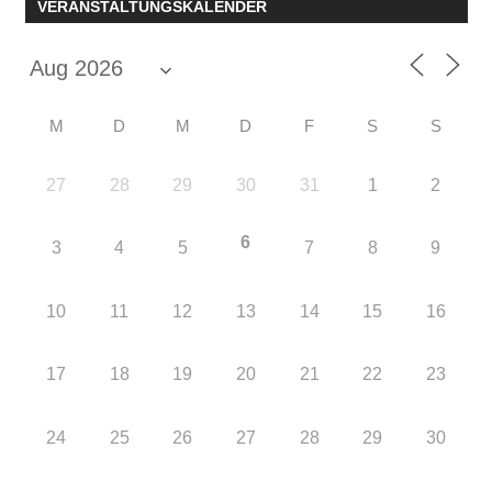
VERANSTALTUNGSKALENDER
M
D
M
D
F
S
S
27
28
29
30
31
1
2
6
3
4
5
7
8
9
10
11
12
13
14
15
16
17
18
19
20
21
22
23
24
25
26
27
28
29
30