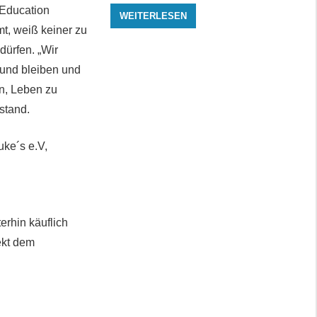
 Education
WEITERLESEN
t, weiß keiner zu
dürfen. „Wir
sund bleiben und
en, Leben zu
stand.
uke´s e.V,
erhin käuflich
ekt dem