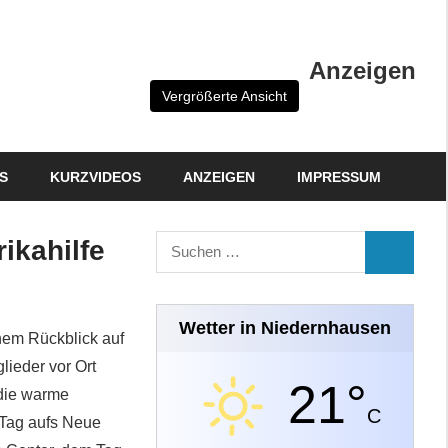
Anzeigen
Vergrößerte Ansicht
S
KURZVIDEOS
ANZEIGEN
IMPRESSUM
Suchen
ikahilfe
SUCHEN
nach:
Wetter in Niedernhausen
inem Rückblick auf
lieder vor Ort
21°
 die warme
C
n Tag aufs Neue