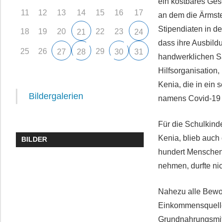
ein kostbares Ges
11
12
13
14
15
16
17
an dem die Ärmste
Stipendiaten in de
18
19
20
22
23
21
24
dass ihre Ausbild
25
26
29
27
28
30
31
handwerklichen S
Hilfsorganisation
Kenia, die in ein 
Bildergalerien
namens Covid-19 f
Für die Schulkind
Kenia, blieb auch
BILDER
hundert Menschen
nehmen, durfte nic
Nahezu alle Bewo
Einkommensquellen
Grundnahrungsmitt