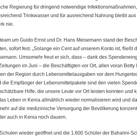
sche Regierung für dringend notwendige Infektionsmaßnahmen,
usreichend Trinkwasser und für ausreichend Nahrung bleibt aus 
k nie.
team um Guido Ernst und Dr. Hans Meisemann stand der Beschl
ten, sofort fest. „Solange ein Cent auf unserem Konto ist, fließt 
eisemann. Umsomehr freut er sich, dass – dank des Spendenei
Zeitungen im Juni – die Beschäftigten vor Ort, allen voran Betty 
en der Region durch Lebensmittelausgaben vor dem Hungerto
 die Empfänger der Lebensmittelpakete sind den vielen Spend
schätzbare Hilfe, die unsere Leute vor Ort leisten konnten und 
 das Leben in Kenia allmählich wieder normalisieren wird und d
mehr auf die medizinische Versorgung der Bevölkerung konzent
ider auch in Kenia noch dauern.
 Schulen wieder geöffnet und die 1.600 Schüler der Baharini-Sc