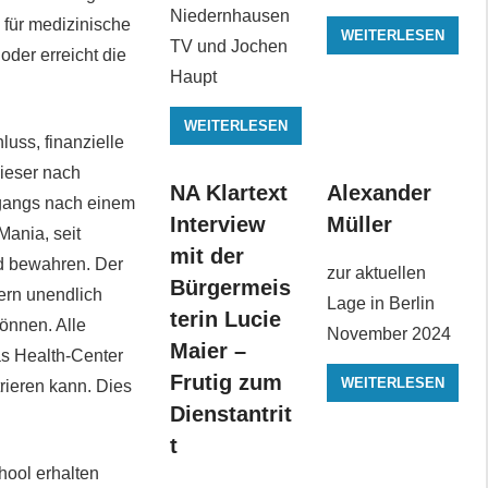
Niedernhausen
 für medizinische
WEITERLESEN
TV und Jochen
oder erreicht die
Haupt
WEITERLESEN
uss, finanzielle
dieser nach
NA Klartext
Alexander
ngangs nach einem
Interview
Müller
Mania, seit
mit der
d bewahren. Der
zur aktuellen
Bürgermeis
ern unendlich
Lage in Berlin
terin Lucie
können. Alle
November 2024
Maier –
as Health-Center
Frutig zum
WEITERLESEN
rieren kann. Dies
Dienstantrit
t
hool erhalten