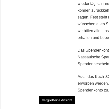
wieder täglich ih
können zurückkehr
sagen. Fest steht
wünschen allen Sp
wir bitten alle, u
erhalten und Lebe
Das Spendenkonto d
Nassauische Spar
Spendenbescheini
Auch das Buch „Ch
erworben werden. 
Spendenkonto zu.
Vergrößerte Ansicht