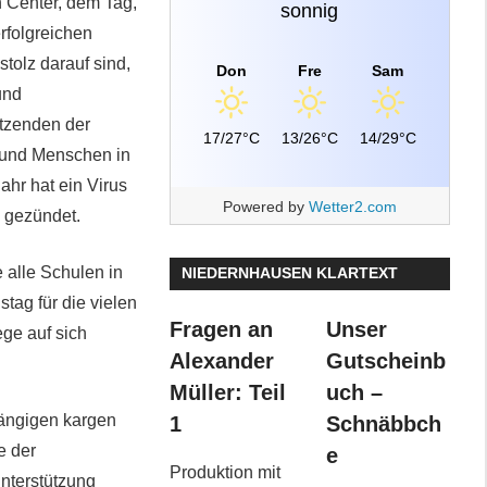
h Center, dem Tag,
sonnig
rfolgreichen
tolz darauf sind,
Don
Fre
Sam
und
tzenden der
17/27°C
13/26°C
14/29°C
n und Menschen in
ahr hat ein Virus
Powered by
Wetter2.com
 gezündet.
 alle Schulen in
NIEDERNHAUSEN KLARTEXT
tag für die vielen
Fragen an
Unser
ge auf sich
Alexander
Gutscheinb
Müller: Teil
uch –
ängigen kargen
1
Schnäbbch
e der
e
Produktion mit
nterstützung