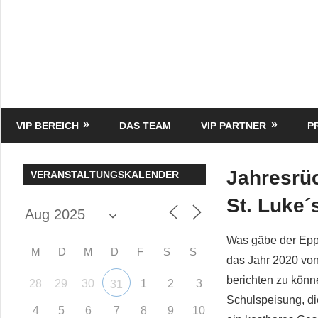
Zum
Inhalt
springen
HK
Verlag
–
kuckro
Media
VIP BEREICH
DAS TEAM
VIP PARTNER
P
Jahresrüc
VERANSTALTUNGSKALENDER
St. Luke´s
Was gäbe der Eppst
M
D
M
D
F
S
S
das Jahr 2020 von
berichten zu könn
28
29
30
1
2
3
31
Schulspeisung, die
4
5
6
7
8
9
10