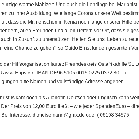
re einzige warme Mahlzeit. Und auch die Lehrlinge bei Marianist
en zu ihrer Ausbildung. Wie lange Corona unsere Welt bestimm
 nur, dass die Mitmenschen in Kenia noch lange unserer Hilfe be
endern, allen Freunden und allen Helfern vor Ort, dass sie ge
ns auch in Zukunft zu unterstützen. Helfen Sie uns, Leben zu rett
n eine Chance zu geben“, so Guido Ernst für den gesamten Vor
er Hilfsorganisation lautet: Freundeskreis Ostafrikahilfe St. L
kasse Eppstein, IBAN DE96 5105 0015 0225 0372 80 Für
gungen bitte Namen und vollständige Adresse angeben.
ristus kam doch bis Aliano“in Deutsch oder Englisch kann weit
Der Preis von 12,00 Euro fließt – wie jeder SpendenEuro – dir
 Bei Interesse: dr.meisemann@gmx.de oder ( 06198 34575