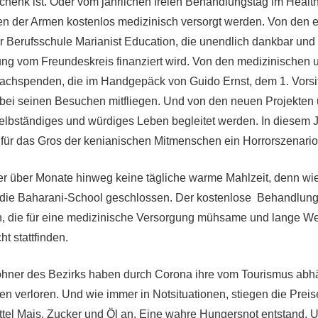
chenk ist. Oder vom jährlichen freien Behandlungstag im Healt
n der Armen kostenlos medizinisch versorgt werden. Von den e
r Berufsschule Marianist Education, die unendlich dankbar und s
ung vom Freundeskreis finanziert wird. Von den medizinischen 
achspenden, die im Handgepäck von Guido Ernst, dem 1. Vorsi
, bei seinen Besuchen mitfliegen. Und von den neuen Projekte
selbständiges und würdiges Leben begleitet werden. In diesem J
ür das Gros der kenianischen Mitmenschen ein Horrorszenario
er über Monate hinweg keine tägliche warme Mahlzeit, denn wie
 die Baharani-School geschlossen. Der kostenlose Behandlungs
, die für eine medizinische Versorgung mühsame und lange We
ht stattfinden.
hner des Bezirks haben durch Corona ihre vom Tourismus abh
 verloren. Und wie immer in Notsituationen, stiegen die Preis
el Mais, Zucker und Öl an. Eine wahre Hungersnot entstand. U