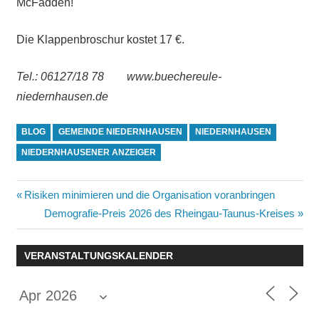
McFadden!
Die Klappenbroschur kostet 17 €.
Tel.: 06127/18
78 www.buechereule-
niedernhausen.de
BLOG
GEMEINDE NIEDERNHAUSEN
NIEDERNHAUSEN
NIEDERNHAUSENER ANZEIGER
Beitragsnavigation
Vorheriger
Risiken minimieren und die Organisation voranbringen
Beitrag:
Nächster
Demografie-Preis 2026 des Rheingau-Taunus-Kreises
Beitrag:
VERANSTALTUNGSKALENDER