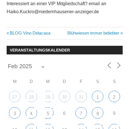
Interessiert an einer VIP Mitgliedschaft? email an
Haiko.Kuckro@niedernhausener-anzeiger.de
Beitragsnavigation
Vorheriger
Nächster
BLOG Vino Delacasa
Blühwiesen immer beliebter
Beitrag:
Beitrag:
VERANSTALTUNGSKALENDER
M
D
M
D
F
S
S
27
28
29
30
31
1
2
+
6
9
3
4
5
7
8
+