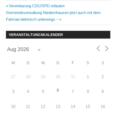
Beitragsnavigation
Vorheriger
Vereinbarung CDU/SPD erläutert
Nächster
Beitrag:
Gemeindeverwaltung Niedernhausen jetzt auch mit dem
Beitrag:
Fahrrad elektrisch unterwegs –
VERANSTALTUNGSKALENDER
M
D
M
D
F
S
S
27
28
29
30
31
1
2
6
3
4
5
7
8
9
10
11
12
13
14
15
16