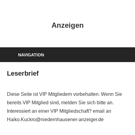
Zum
Inhalt
HK
springen
Anzeigen
Verlag
–
kuckro
Media
NAVIGATION
Leserbrief
Diese Seite ist VIP Mitgliedern vorbehalten. Wenn Sie
bereits VIP Mitglied sind, melden Sie sich bitte an.
Interessiert an einer VIP Mitgliedschaft? email an
Haiko.Kuckro@niedernhausener-anzeiger.de