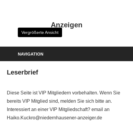
Zum
Inhalt
HK
springen
Anzeigen
Verlag
Vergrößerte Ansicht
–
kuckro
Media
NAVIGATION
Leserbrief
Diese Seite ist VIP Mitgliedern vorbehalten. Wenn Sie
bereits VIP Mitglied sind, melden Sie sich bitte an.
Interessiert an einer VIP Mitgliedschaft? email an
Haiko.Kuckro@niedernhausener-anzeiger.de