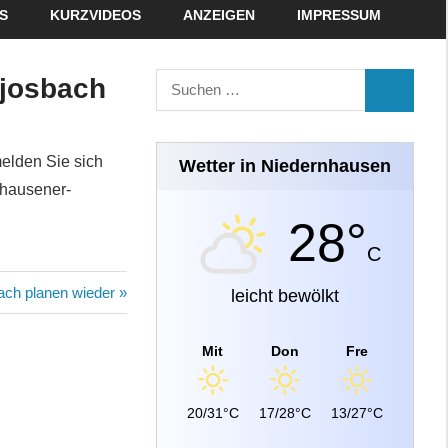
S
KURZVIDEOS
ANZEIGEN
IMPRESSUM
Suchen
rjosbach
SUCHEN
nach:
melden Sie sich
Wetter in Niedernhausen
nhausener-
28°
C
ach planen wieder
leicht bewölkt
Mit
Don
Fre
20/31°C
17/28°C
13/27°C