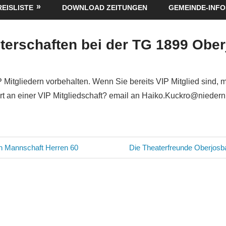
REISLISTE
DOWNLOAD ZEITUNGEN
GEMEINDE-INFO
terschaften bei der TG 1899 Obe
P Mitgliedern vorbehalten. Wenn Sie bereits VIP Mitglied sind, 
siert an einer VIP Mitgliedschaft? email an Haiko.Kuckro@nieder
avigation
Nächster
n Mannschaft Herren 60
Die Theaterfreunde Oberjosb
Beitrag: