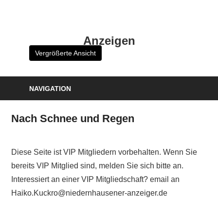
Zum
Inhalt
HK
springen
Anzeigen
Verlag
Vergrößerte Ansicht
–
kuckro
Media
NAVIGATION
Nach Schnee und Regen
Diese Seite ist VIP Mitgliedern vorbehalten. Wenn Sie
bereits VIP Mitglied sind, melden Sie sich bitte an.
Interessiert an einer VIP Mitgliedschaft? email an
Haiko.Kuckro@niedernhausener-anzeiger.de