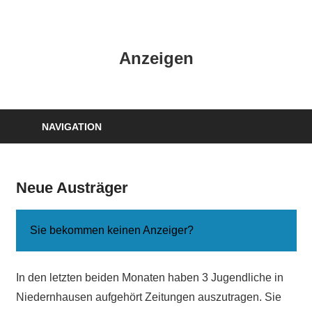
Zum
Inhalt
HK
springen
Anzeigen
Verlag
–
kuckro
Media
NAVIGATION
Neue Austräger
Sie bekommen keinen Anzeiger?
In den letzten beiden Monaten haben 3 Jugendliche in
Niedernhausen aufgehört Zeitungen auszutragen. Sie