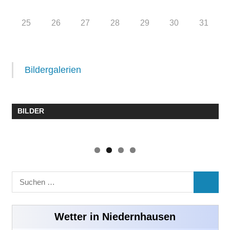
25
26
27
28
29
30
31
Bildergalerien
BILDER
Suchen
SUCHE
nach:
Wetter in Niedernhausen