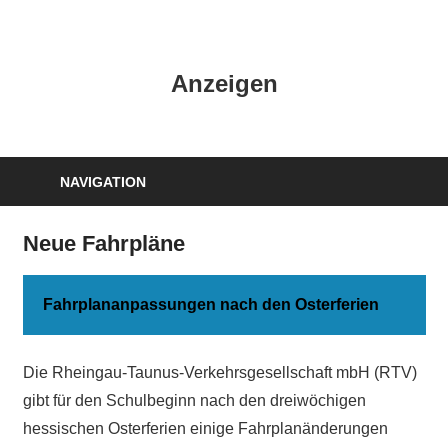
Zum
Inhalt
HK
springen
Anzeigen
Verlag
–
kuckro
Media
NAVIGATION
Neue Fahrpläne
Fahrplananpassungen nach den Osterferien
Die Rheingau-Taunus-Verkehrsgesellschaft mbH (RTV)
gibt für den Schulbeginn nach den dreiwöchigen
hessischen Osterferien einige Fahrplanänderungen