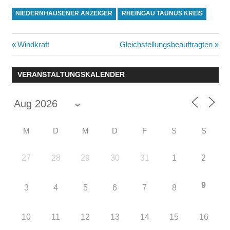
NIEDERNHAUSENER ANZEIGER
RHEINGAU TAUNUS KREIS
Beitragsnavigation
Vorheriger
Nächster
Windkraft
Gleichstellungsbeauftragten
Beitrag:
Beitrag:
VERANSTALTUNGSKALENDER
M
D
M
D
F
S
S
27
28
29
30
31
1
2
9
3
4
5
6
7
8
10
11
12
13
14
15
16