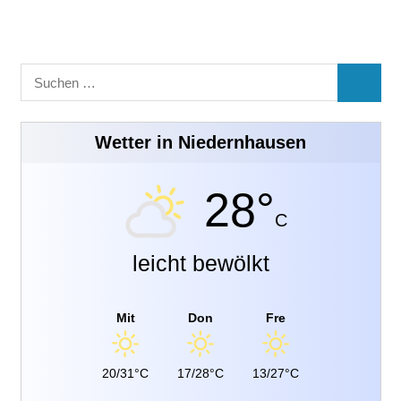
Suchen
SUCHE
nach:
Wetter in Niedernhausen
28°
C
leicht bewölkt
Mit
Don
Fre
20/31°C
17/28°C
13/27°C