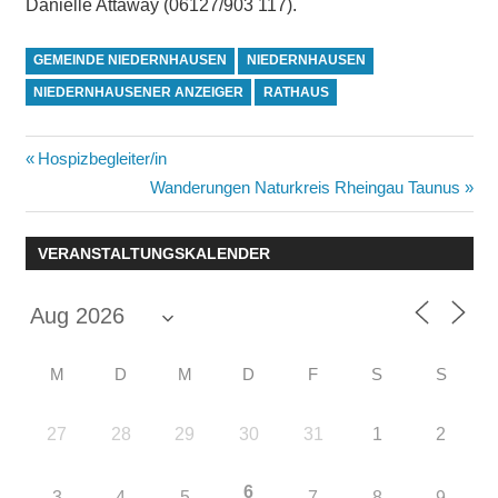
Danielle Attaway (06127/903 117).
GEMEINDE NIEDERNHAUSEN
NIEDERNHAUSEN
NIEDERNHAUSENER ANZEIGER
RATHAUS
Beitragsnavigation
Vorheriger
Hospizbegleiter/in
Beitrag:
Nächster
Wanderungen Naturkreis Rheingau Taunus
Beitrag:
VERANSTALTUNGSKALENDER
M
D
M
D
F
S
S
27
28
29
30
31
1
2
6
3
4
5
7
8
9