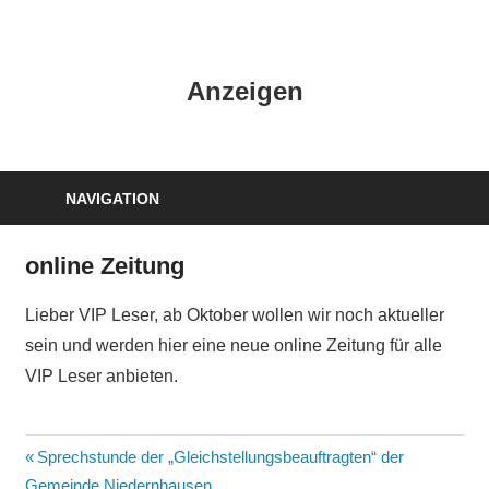
Zum
Inhalt
HK
springen
Anzeigen
Verlag
–
kuckro
Media
NAVIGATION
online Zeitung
Lieber VIP Leser, ab Oktober wollen wir noch aktueller
sein und werden hier eine neue online Zeitung für alle
VIP Leser anbieten.
Beitragsnavigation
Vorheriger
Sprechstunde der „Gleichstellungsbeauftragten“ der
Beitrag:
Gemeinde Niedernhausen