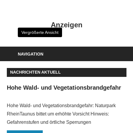
Zum
Inhalt
HK
springen
Anzeigen
Verlag
Vergrößerte Ansicht
–
kuckro
Media
NAVIGATION
NACHRICHTEN AKTUELL
Hohe Wald- und Vegetationsbrandgefahr
Hohe Wald- und Vegetationsbrandgefahr: Naturpark
RheinTaunus bittet um erhöhte Vorsicht Hinweis:
Gefahrenstufen und örtliche Sperrungen