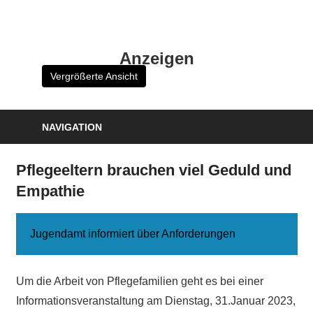
Zum
Inhalt
HK
springen
Anzeigen
Verlag
Vergrößerte Ansicht
–
kuckro
Media
NAVIGATION
Pflegeeltern brauchen viel Geduld und
Empathie
Jugendamt informiert über Anforderungen
Um die Arbeit von Pflegefamilien geht es bei einer
Informationsveranstaltung am Dienstag, 31.Januar 2023,