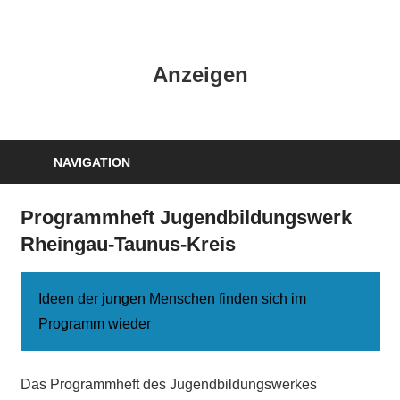
Zum
Inhalt
HK
springen
Anzeigen
Verlag
–
kuckro
Media
NAVIGATION
Programmheft Jugendbildungswerk
Rheingau-Taunus-Kreis
Ideen der jungen Menschen finden sich im
Programm wieder
Das Programmheft des Jugendbildungswerkes