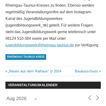
Rheingau-Taunus-Kreises zu finden. Ebenso werden
regelmäßig Veranstaltungsinfos auf dem Instagram-
Kanal des Jugendbildungswerkes
(jugendbildungswerk_rtk) geteilt. Für weitere Fragen
steht das Jugendbildungswerk gerne telefonisch unter
06124 510-384 sowie per Mail unter
jugenbildungswerk@rheingau-taunus.de
zur Verfügung.
RHEINGAU TAUNUS KREIS
Beitragsnavigation
Vorheriger
Nächster
„Neues aus dem Rathaus“ 2/ 2024
Bauausschuss
Beitrag:
Beitrag:
VERANSTALTUNGSKALENDER