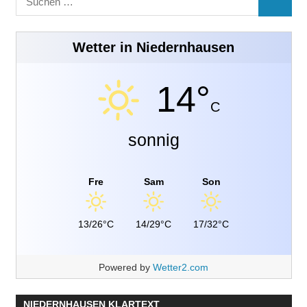
SUCHE
nach:
Wetter in Niedernhausen
14°
C
sonnig
Fre
Sam
Son
13/26°C
14/29°C
17/32°C
Powered by
Wetter2.com
NIEDERNHAUSEN KLARTEXT