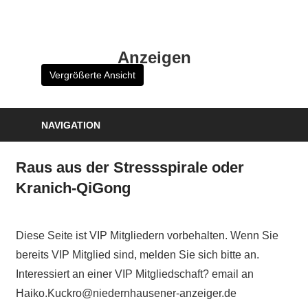
Zum
Inhalt
HK
springen
Anzeigen
Verlag
Vergrößerte Ansicht
–
kuckro
Media
NAVIGATION
Raus aus der Stressspirale oder
Kranich-QiGong
Diese Seite ist VIP Mitgliedern vorbehalten. Wenn Sie
bereits VIP Mitglied sind, melden Sie sich bitte an.
Interessiert an einer VIP Mitgliedschaft? email an
Haiko.Kuckro@niedernhausener-anzeiger.de